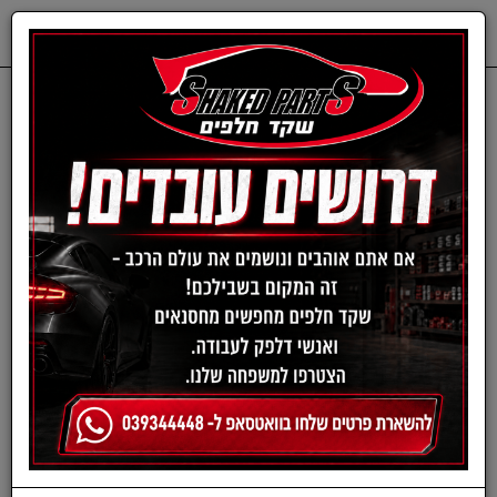
0
דף בית
חלפים מכנים
MITSUBISHI
פילטר מזגן - מיצובישי
פילטר מזגן מיצובישי פאג'רו
קינג מ01