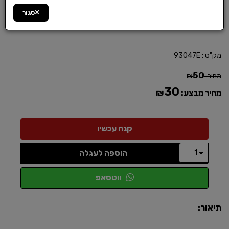
סגור
מק"ט :
93047E
50
מחיר:
₪
30
מחיר מבצע:
₪
הוספה לעגלה
ווטסאפ
תיאור: