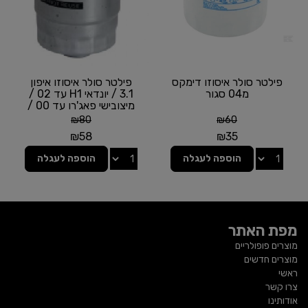
פילטר סולר איסוזו דימקס
פילטר סולר איסוזו איפון
מ04 סגור
3.1 / יונדאי H1 עד 02 /
מיצובישי פאג'רו עד 00 /
מיצובישי...
₪
80
₪
60
₪
58
₪
35
הוספה לעגלה
הוספה לעגלה
מפת האתר
מוצרים פופולריים
מוצרים חדשים
ראשי
צרו קשר
אודותינו