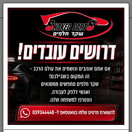
0
דף בית
חלפים מכנים
ISUZU
פילטר סולר-איסוזו
פילטר סולר איסוזו דימקס
מ12