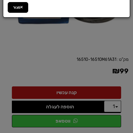
סגור
מק"ט :
16510-16510M61A31
₪
99
הוספה לעגלה
ווטסאפ