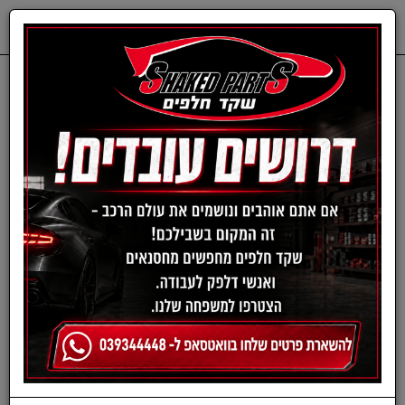
0
דף בית
חלפים מכנים
SUZUKI
פילטר שמן-סוזוקי
פילטר שמן סוזוקי 16510-
16510M61A31