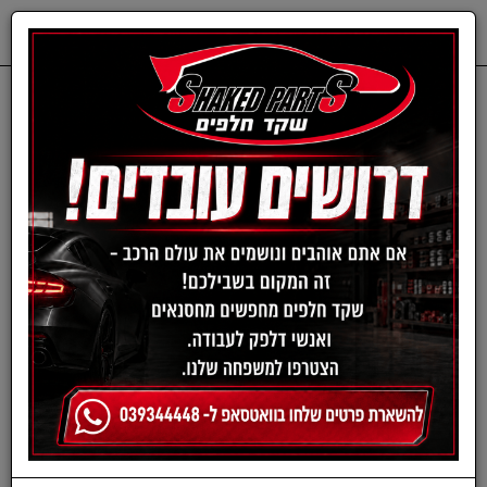
0
דף בית
חלפים מכנים
CHEVROLET
ציריה-שברולט
ציריה חדשה קרוז מ08- 1.6