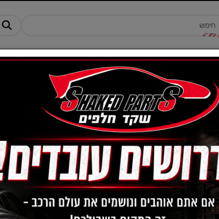
מנים ותוספים
ציוד, אביזרים ומוצרים לרכב
טרקטורונים -AM
ציריה חדשה I30+I35 מ12-
מק"ט :
AANTR4UJ4U
470
מחיר:
₪
370
מחיר מבצע:
₪
בחירת צד הציריה