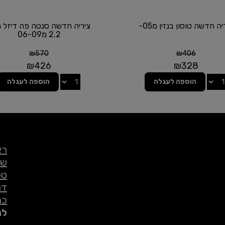
יה חדשה טוסון בנזין מ05-
ציריה חדשה סנטה פה דיזל 
2.2 מ06-09
₪
570
₪
406
₪
426
₪
328
הוספה לעגלה
הוספה לעגלה
רא
שי
טל
דו
כת
לת