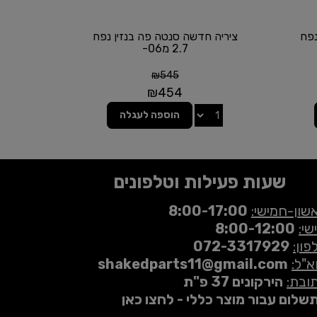
נפח
ציריה חדשה סנטה פה בנזין נפח
2.7 מ06-
₪
545
₪
454
הוספה לעגלה
שעות פעילות וטלפונים
שון-חמישי:
8:00-17:00
שי:
8:00-12:00
פון:
072-3317929
א"ל:
shakedparts11@gmail.com
ובת:
הירקונים 37 פ"ת
שלום עבור מוצר כללי - לחצו כאן