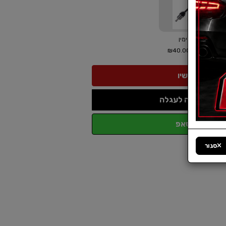
ציריה צד ימין
₪40.00
בתוספת של:
הוספה לעגלה
ווטסאפ
סגור