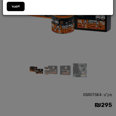
סגור
מק"ט :
OSROTSK4
₪
295