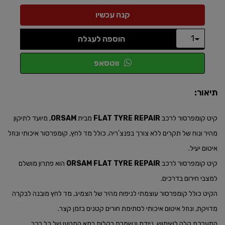
הוספה לעגלה
ווטסאפ
תיאור:
קיט קומפרסור לרכב
FLAT TYRE REPAIR
מבית
ORSAM
, מיועד לתיקון
מהיר ונוח של תקרים ללא צורך בפנצ'ריה. כולל מד לחץ, קומפרסור איכותי ונוזל
איטום יעיל.
קיט קומפרסור לרכב
ORSAM FLAT TYRE REPAIR
הוא פתרון מושלם
למצבי חירום בדרכים.
הקיט כולל קומפרסור עוצמתי לניפוח מהיר של הצמיג, מד לחץ מובנה לבקרה
מדויקת, ונוזל איטום איכותי לסתימת חורים קטנים בזמן קצר.
המערכת קלה לשימוש, ניידת ונשמרת בקלות בתא המטען של כל רכב.