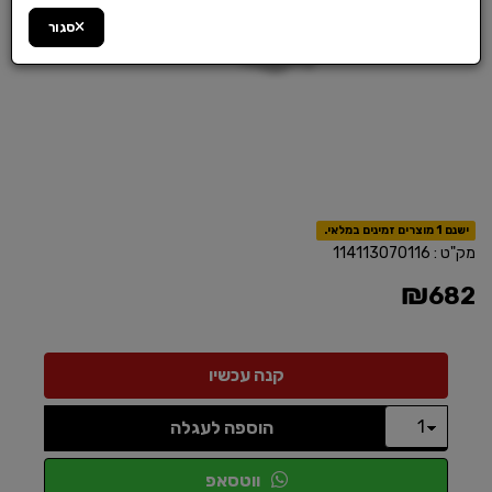
סגור
ישנם 1 מוצרים זמינים במלאי.
מק"ט :
114113070116
₪
682
הוספה לעגלה
ווטסאפ