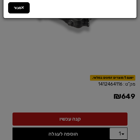
סגור
ישנם 1 מוצרים זמינים במלאי.
מק"ט :
1412464116
₪
649
הוספה לעגלה