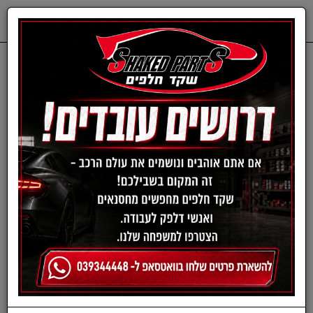
0
דף בית
רדיאטורים
רדיאטור מנוע אימפרזה
מ01-08 / B4 00-03