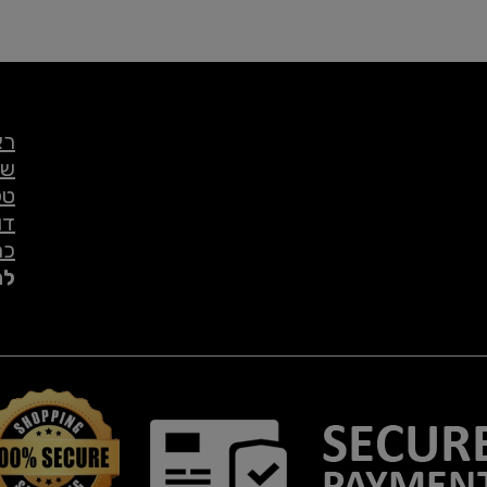
רא
שי
טל
דו
כת
לת