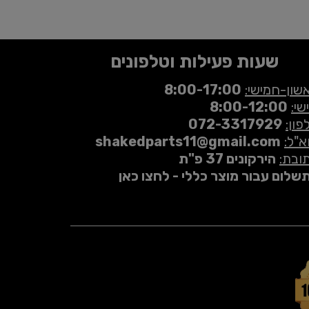
שעות פעילות וטלפונים
שון-חמישי:
8:00-17:00
שי:
8:00-12:00
פון:
072-3317929
א"ל:
shakedparts11@gmail.com
ובת:
הירקונים 37 פ"ת
שלום עבור מוצר כללי - לחצו כאן