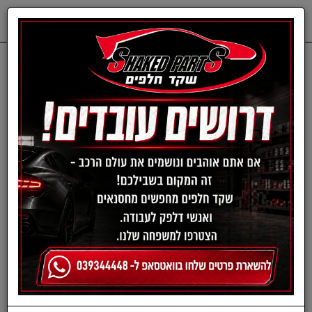
0
דף בית
שמנים ותוספים
שמנים
שמני גיר
שמן גיר אוטו Valvoline™
Full Synthetic MaxLife
Multi-Vehicle ATF