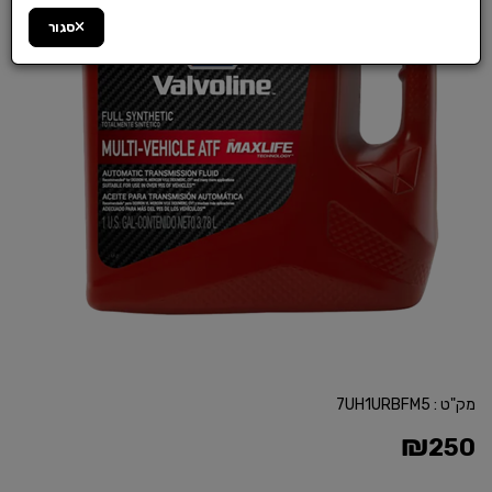
סגור
מק"ט :
7UH1URBFM5
₪
250