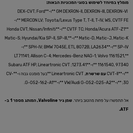
מומלץ במיוחד לשימוש בסוגי המכוניות הבאות:
GM DEXRON-II, DEXRON-III, DEXRON-VI **ו-**DEX-CVT; Ford
MERCON LV; Toyota/Lexus Type T, T-II, T-IV, WS, CVTF FE **ו-
**CVTF TC; Honda/Acura ATF-Z1 **ו-**Honda CVT; Nissan/Infiniti
Matic-D, Matic-J, Matic-K **ו-**Matic-S; Hyundai/Kia SP-II, SP-III,
SP-IV **ו-**SPH-IV; BMW 7045E, ETL 8072B, LA2634 **ו-
**LT71141; Allison C-4; Mercedes-Benz NAG-1; Volvo 1161521,
1161540, 97340 **ו-**1273.41; Subaru ATF HP, Lineartronic CVT
**ו-**CVT-II
עם שרשרת
, Lineartronic CVT **בעל מומנט גבוה ו-**CV-
30; **ו-**VW/Audi G-052-025-A2 **ו-**G-052-162-A1.
אל תתפשרו על פחות מהטוב ביותר.
שמן גיר
Valvoline, המותג מספר 1 ב-
ATF.