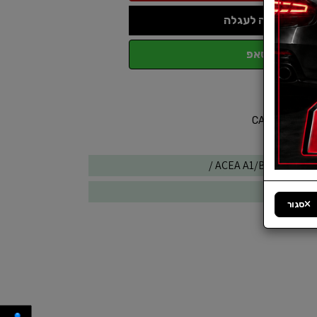
הוספה לעגלה
ווטסאפ
ACEA A1/B1, A5/B5 AP
W
סגור