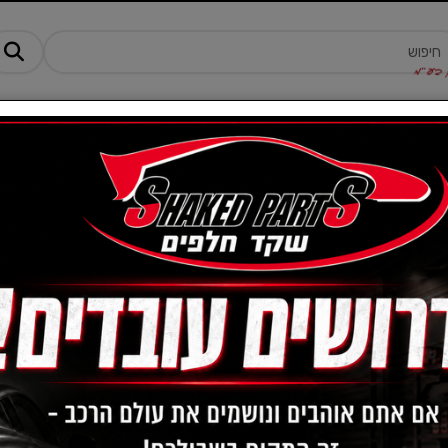
מנים ותוספים
ציוד, אביזרים ומוצרים לרכב
טרקטורונים -AM
שמ
5W30 A5
ישנם 5 מוצרים זמינים במלאי.
מק"ט :
1DGWG8LMNT
₪
210