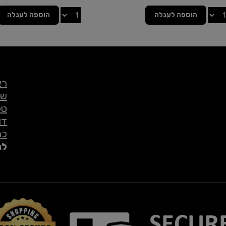
הוספה לעגלה
הוספה לעגלה
רא
שי
טל
דו
כת
לת