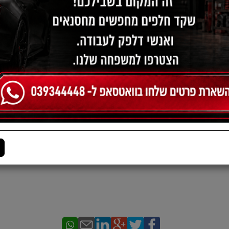
תיאור:
שמן מנוע 5 ליטר CASTROL MAGNATEC 5W30 A5
במיוחד מתאים לרכבים עם STOP-START
I SN/CF ILSAC GF4 Meets Ford /
SS-M2C913-C/ WSS-M2C913-D