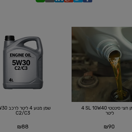
שמן חצי סינטטי SL 10W40 ‏4
שמן מנוע 4 ליטר 
ליטר ‏
C2/C3
₪
88
₪
90