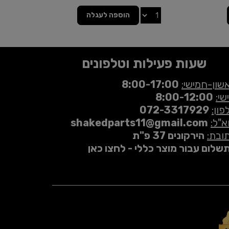
הוספה לעגלה
שעות פעילות וטלפונים
שון-חמישי:
8:00-17:00
שי:
8:00-12:00
פון:
072-3317929
א"ל:
shakedparts11@gmail.com
ובת:
הירקונים 37 פ"ת
שלום עבור מוצר כללי - לחצו כאן