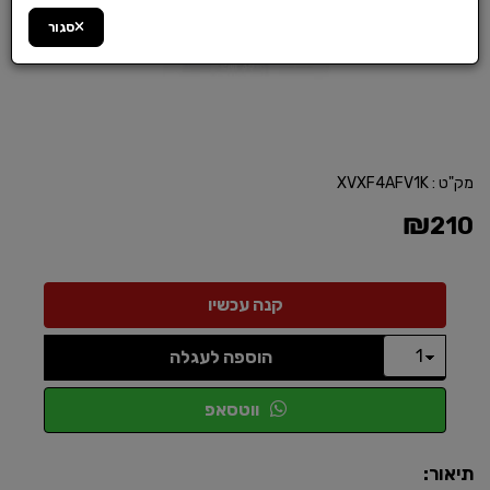
סגור
מק"ט :
XVXF4AFV1K
₪
210
הוספה לעגלה
ווטסאפ
תיאור: