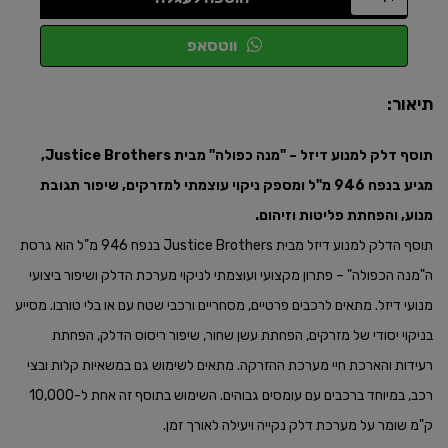
ווטסאפ
תיאור:
תוסף דלק למנוע דיזל – "מנה כפולה" מבית Justice Brothers,
מגיע בנפח 946 מ"ל ומספק ניקוי עוצמתי למזרקים, שיפור תגובת
מנוע, והפחתת פליטות וזיהום.​
תוסף הדלק למנוע דיזל מבית Justice Brothers בנפח 946 מ"ל הוא גרסת
ה"מנה הכפולה" – פתרון מקצועי ועוצמתי לניקוי מערכת הדלק ושיפור ביצועי
מנועי דיזל. מתאים לרכבים פרטיים, מסחריים ורכבי שטח עם או בלי טורבו. מסייע
בניקוי יסודי של מזרקים, הפחתת עשן שחור, שיפור ריסוס הדלק, הפחתת
רעידות והארכת חיי מערכת ההזרקה. מתאים לשימוש גם במשאיות קלות ובצי
רכב, במיוחד ברכבים עם עומסים גבוהים. השימוש בתוסף זה אחת ל-10,000
ק"מ שומר על מערכת דלק נקייה ויעילה לאורך זמן.