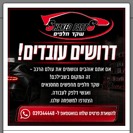
0
דף בית
שמנים ותוספים
תוספים
תוספי דלק בנזין/דיזל
תוסף דלק למנוע דיזל "מנה
כפולה" 946 מ"ל מבית
Justice Brothers