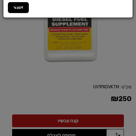
סגור
מק"ט :
UV1PKOVKTM
₪
250
הוספה לעגלה