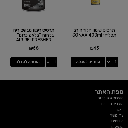
תרסיס שימון חלודה רב
תרסיס רימון מבשם ריח
תכליתי SONAX 400ml
בניחוח "בלאק כרום" -
AIR RE-FRESHER
BLACK CHROME
₪
68
₪
45
SCENT מבית...
הוספה לעגלה
הוספה לעגלה
מפת האתר
מוצרים פופולריים
מוצרים חדשים
ראשי
צרו קשר
אודותינו
מבצעים