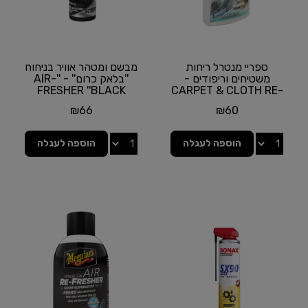
ספריי מנטרל ריחות
מבשם ומטהר אוויר בניחוח
משטיחים וריפודים -
''בלאק כרום'' - ''AIR-
FRESHER ''BLACK
CARPET & CLOTH RE-
FRESHER מבית
CHROME מבית...
₪
66
₪
60
MEGUIAR'S |...
הוספה לעגלה
הוספה לעגלה