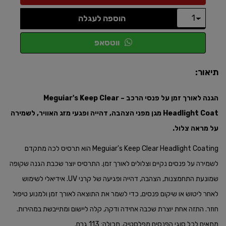
הוספה לעגלה
ווטסאפ
תיאור:
הגנה לאורך זמן על פנסי הרכב – Meguiar's Keep Clear
Headlight Coat מגן מפני הצהבה, דהייה ופגעי מזג האוויר, לשמירה
על מראה צלול.​
Meguiar's Keep Clear Headlight Coating הוא תרסיס לכה מתקדם
לשמירה על פנסים נקיים וצלולים לאורך זמן. התרסיס יוצר שכבת הגנה שקופה
שמונעת התחמצנות, הצהבה, דהייה ופגיעה של קרני UV. אידיאלי לשימוש
לאחר ליטוש או שיקום פנסים, כדי לשמר את התוצאה לאורך זמן ולמנוע טיפול
חוזר. התזה אחת יוצרת שכבה אחידה ודקה, קלה ליישום ומתייבשת במהירות.
מתאים לכל סוגי הפנסים מפלסטיק. תכולה: 113 גרם.