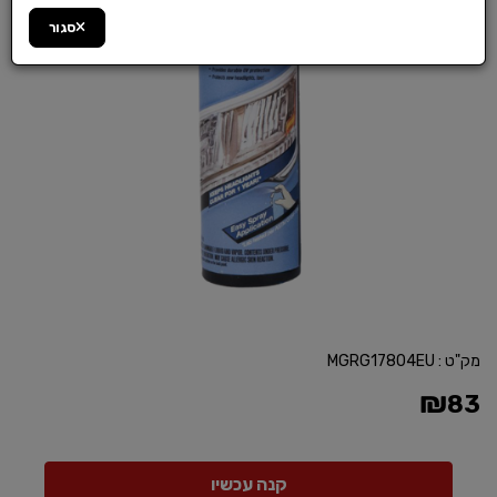
סגור
מק"ט :
MGRG17804EU
₪
83