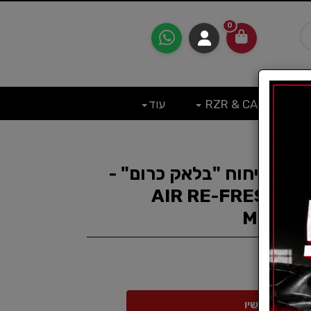
0
RZR & CAN
עוד
ריח בניחוח "בלאק כרום" -
AIR RE-FRESHER