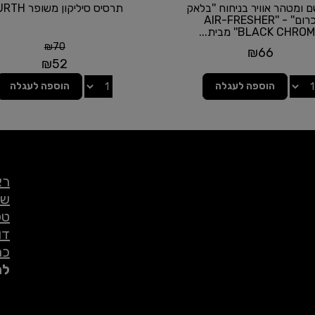
 ומטהר אוויר בניחוח ''בלאק
תרסיס סיליקון משופר WURTH
כרום'' - ''AIR-FRESHER
BLACK CHROME מבית...
₪
70
₪
66
₪
52
הוספה לעגלה
הוספה לעגלה
רא
שי
טל
דו
כת
לת