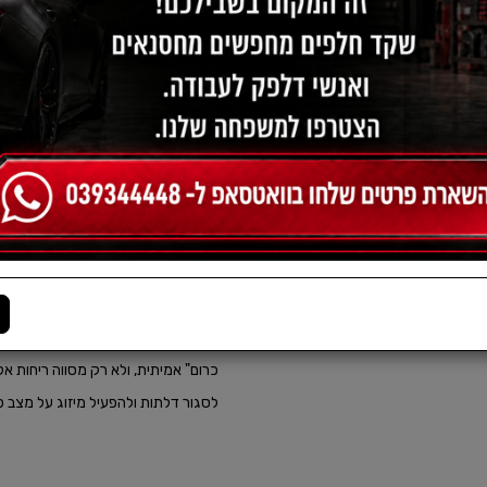
תיאור:
כרום
" מרענן שמנטרל ריחות לא נע
בתא הנוסעים. התכשיר פועל כחודר לכ
והתקרות – ומסלק ריחות עקשניים כמו 
כרום" אמיתית, ולא רק מסווה ריחות 
לסגור דלתות ולהפעיל מיזוג על מצב 