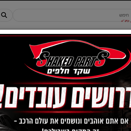
מנים ותוספים
ציוד, אביזרים ומוצרים לרכב
טרקטורונים -AM
תרסיס רימון מבשם 
 BLACK CHROME
SCENT מבית MEGUIAR'S
מק"ט :
MGRG181302
₪
68