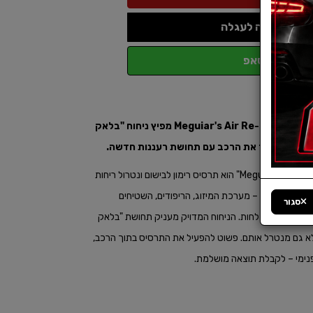
הוספה לעגלה
ווטסאפ
חוויה של רכב חדש בלחיצת כפתור – Meguiar's Air Re-Fresher מפיץ ניחוח "בלאק
ימים ומשאיר את הרכב עם תחושת רעננות חדשה.​
Meguiar's Air Re-Fresher "BLACK CHROME Scent" הוא תרסיס רימון לבישום ונטרול ריחות
ל חלקי הרכב – מערכת המיזוג, הריפודים, השטיחים
סגור
עשן, אוכל או לחות. הניחוח המדויק מעניק תחושת "בלאק
אלא גם מנטרל אותם. פשוט להפעיל את התרסיס בתוך הרכב,
פנימי – לקבלת תוצאה מושלמת.