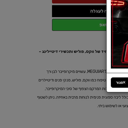
הוספה לעגלה
ווטסאפ
ים ליישום אחיד של ווקס, פוליש ותכשירי דיטיילינג –
משטחים.​
סט של 2 פדים מקצועיים ליישום תכשירי רכב מבית MEGUIAR'S, עשויים מיקרופייבר לבן ורך
ת של חומרי טיפוח כמו ווקס, פוליש, מנקי פנים ודיטיילרים
סגור
 שריטות. בזכות המרקם הצפוף של סיבי המיקרופייבר,
לל ליבה ספוגית פנימית לנוחות מרבית באחיזה. ניתן לשטוף
עי או לשימוש ביתי.