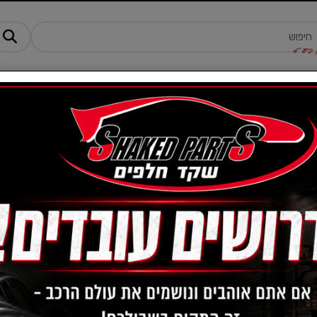
מנים ותוספים
ציוד, אביזרים ומוצרים לרכב
טרקטורונים -AM
2 יחידות פד מיקרופ
MEGUIAR'S
מק"ט :
MGRX3080EU
₪
44