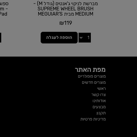
מברשת לניקוי ג'אנטים (גודל M) -
ספוג
am
SUPREME WHEEL BRUSH
MEDIUM מבית MEGUIAR'S
Pad מבית MEGUIAR'S | גוד
₪
119
הוספה לעגלה
מפת האתר
מוצרים פופולריים
מוצרים חדשים
ראשי
צרו קשר
אודותינו
מבצעים
תקנון
מדיניות פרטיות