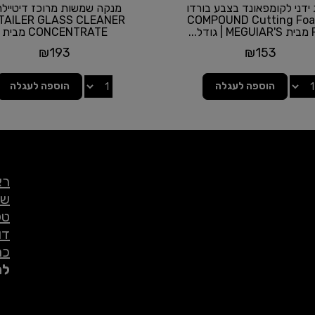
 ידני לקומפאונד בצבע בורדו
מנקה שמשות מרוכז דיטיילר
TAILER GLASS CLEANER
- COMPOUND Cutting Fo
ל...
CONCENTRATE מבית
MEGUIAR'S
₪
193
₪
153
הוספה לעגלה
הוספה לעגלה
רא
שי
טל
דו
כת
לת