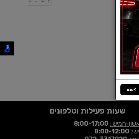
›
»
«
‹
סגור
שעות פעילות וטלפונים
שון-חמישי:
8:00-17:00
שי:
8:00-12:00