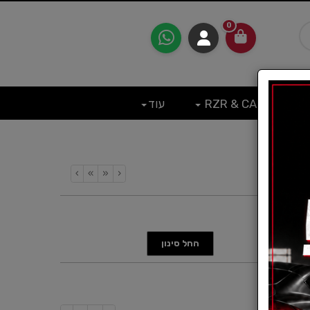
0
RZR & CAN
עוד
›
»
«
‹