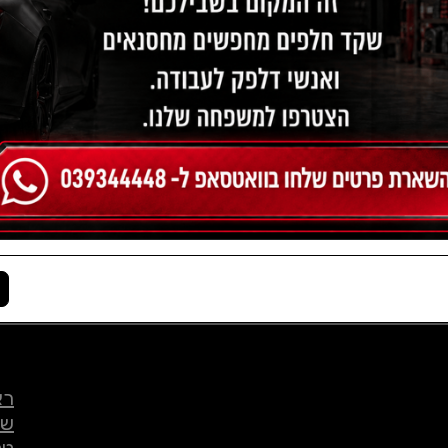
רא
שי