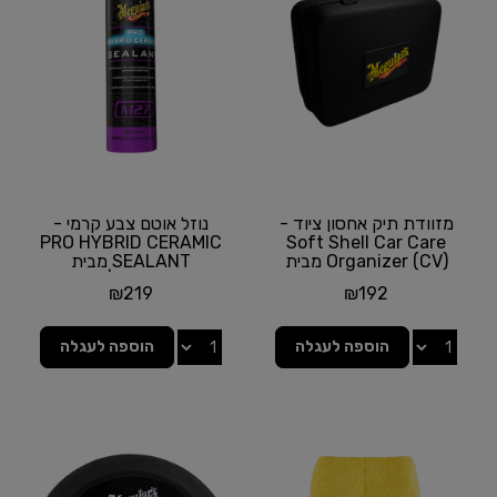
מזוודת תיק אחסון ציוד -
נוזל אוטם צבע קרמי -
PRO HYBRID CERAMIC
Soft Shell Car Care
Organizer (CV) מבית
SEALANT מבית
MEGUIAR'S
MEGUIAR'S | תכולה
₪
219
₪
192
473 מ"ל
הוספה לעגלה
הוספה לעגלה