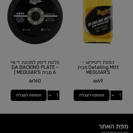
כפפת דיטיילינג -
פלטת דיסק למכונת די.איי
Detailing Mitt מבית
- DA BACKING PLATE
MEGUIAR'S
6 מבית MEGUIAR'S |
גודל 6 אינץ'
₪
160
₪
69
הוספה לעגלה
הוספה לעגלה
מפת האתר
מוצרים פופולריים