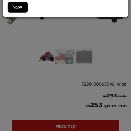
סגור
מק"ט :
7290100665046
293
מחיר:
₪
253
מחיר מבצע:
₪