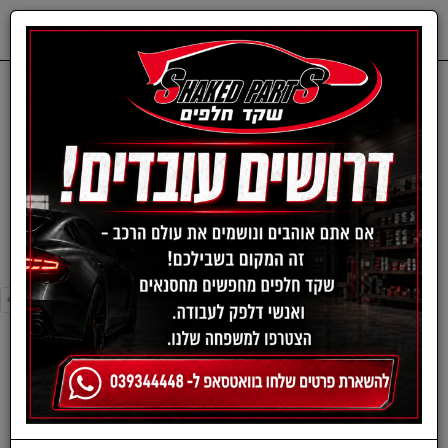
0
דף בית
סליל הצתה
סליל הצתה
›
»
«
‹
סינון ומיון ›
›
»
«
‹