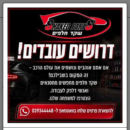
0
דף בית
סליל כרית אויר
סליל כרית אויר
›
»
«
‹
סינון ומיון ›
›
»
«
‹