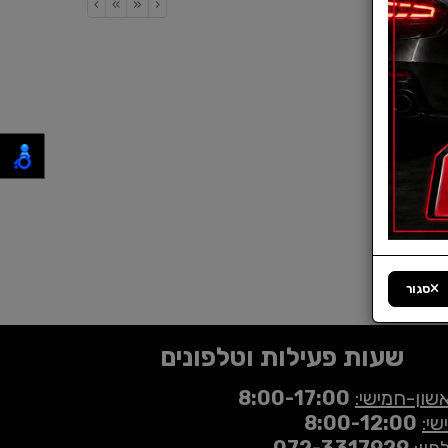
›
»
«
‹
סגור
שעות פעילות וטלפונים
שון-חמישי:
8:00-17:00
שי:
8:00-12:00