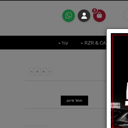
0
RZR & CAN
עוד
›
»
«
‹