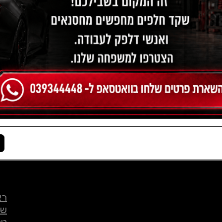
רא
שי