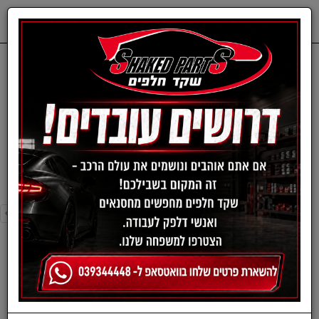
0
דף בית
פילטר מזגן-במוו
פילטר מזגן-במוו
›
»
«
‹
סינון ומיון ›
›
»
«
‹