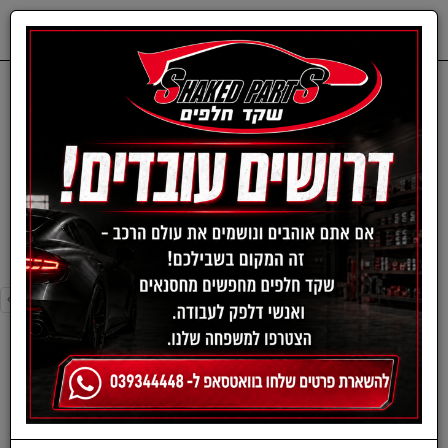
0
דף בית
פילטר מזגן-במוו
פילטר מזגן-במוו
›
»
«
‹
סינון ומיון ›
›
»
«
‹