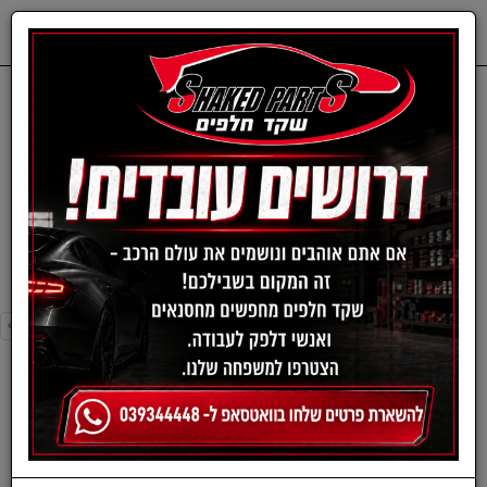
0
דף בית
פילטר מזגן-טויוטה
פילטר מזגן-טויוטה
›
»
«
‹
סינון ומיון ›
›
»
«
‹