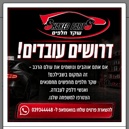
0
דף בית
פילטר מזגן-טויוטה
פילטר מזגן-טויוטה
›
»
«
‹
סינון ומיון ›
›
»
«
‹