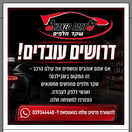
0
דף בית
פילטר מזגן-שברולט
פילטר מזגן-שברולט
›
»
«
‹
סינון ומיון ›
›
»
«
‹