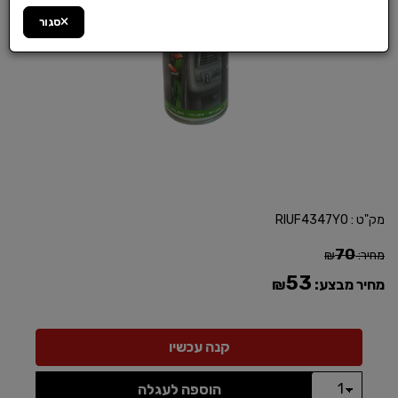
סגור
מק"ט :
RIUF4347YO
70
מחיר:
₪
53
מחיר מבצע:
₪
הוספה לעגלה