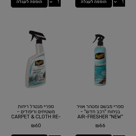
הוספה לעגלה
הוספה לעגלה
ספריי מבשם ומטהר אוויר
ספריי מנטרל ריחות
בניחוח ''רכב חדש'' -
משטיחים וריפודים -
CARPET & CLOTH RE-
''AIR-FRESHER ''NEW
CAR מבית...
FRESHER מבית
₪
60
₪
66
MEGUIAR'S |...