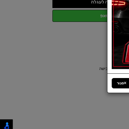
הוספה לעגלה
ווטסאפ
סגור