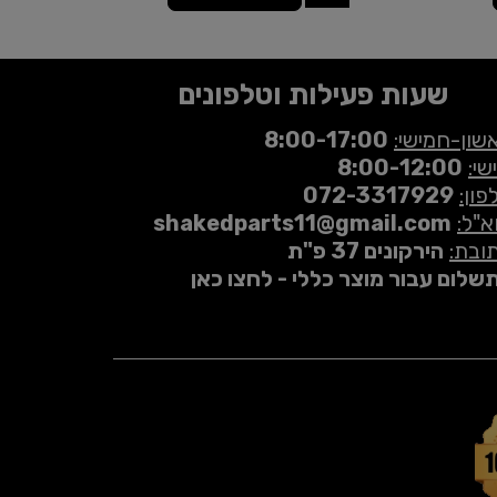
שעות פעילות וטלפונים
שון-חמישי:
8:00-17:00
שי:
8:00-12:00
פון:
072-3317929
א"ל:
shakedparts11@gmail.com
ובת:
הירקונים 37 פ"ת
שלום עבור מוצר כללי - לחצו כאן