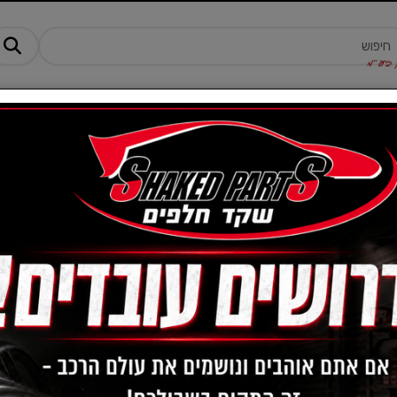
מנים ותוספים
ציוד, אביזרים ומוצרים לרכב
טרקטורונים -AM
לט
סט בולמים אחורי קרוז מ08 / א
מק"ט :
XP2TAXOBE6
480
מחיר:
₪
359
מחיר מבצע:
₪