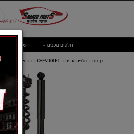
חלפים מכנים
חשמל
ש
דף בית
חלפים מכנים
CHEVROLET
בולמי זעזועים-שברו