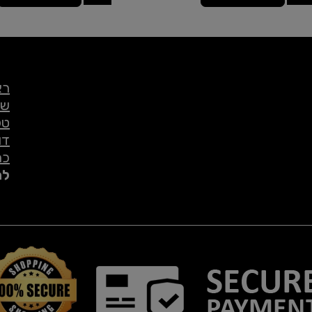
רא
שי
טל
דו
כת
לת