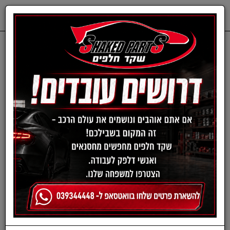
0
דף בית
חלפים מכנים
HYUNDAI
ציריה-יונדאי
ציריה חדשה I10 מ08-