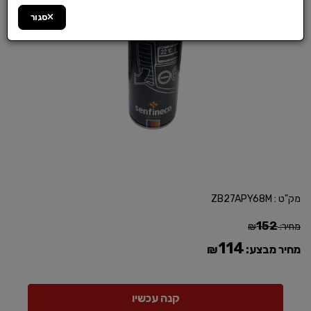
סגור
מק"ט :
ZB27APY68M
152
מחיר:
₪
114
מחיר מבצע:
₪