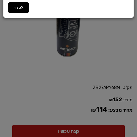
סגור
מק"ט :
ZB27APY68M
152
מחיר:
₪
114
מחיר מבצע:
₪