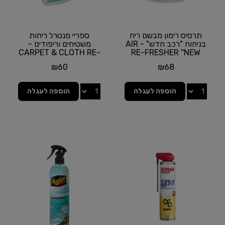
תרסיס רימון מבשם ריח
ספריי מנטרל ריחות
בניחוח "רכב חדש" - AIR
משטיחים וריפודים -
CARPET & CLOTH RE-
RE-FRESHER ''NEW
CAR'' SCENT מבית...
FRESHER מבית
₪
60
₪
68
MEGUIAR'S |...
הוספה לעגלה
הוספה לעגלה