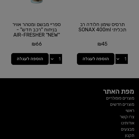
תרסיס שימון חלודה רב
ספריי מבשם ומטהר אוויר
תכליתי SONAX 400ml
בניחוח ''רכב חדש'' -
''AIR-FRESHER ''NEW
CAR מבית...
₪
66
₪
45
הוספה לעגלה
הוספה לעגלה
מפת האתר
מוצרים פופולריים
מוצרים חדשים
ראשי
צרו קשר
אודותינו
מבצעים
תקנון