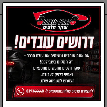
0
דף בית
פילטר מזגן-דאציה
תרסיס חיטוי למזגן רכב
(אנטיבקטריאלי)
SENFINECO