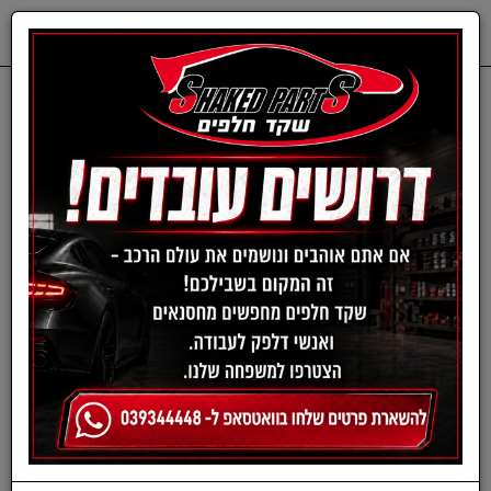
0
דף בית
פילטר מזגן-פולקסווגן
תרסיס חיטוי למזגן רכב
(אנטיבקטריאלי)
SENFINECO