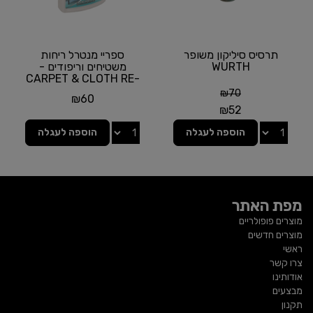
תרסיס סיליקון משופר
ספריי מנטרל ריחות
WURTH
משטיחים וריפודים -
CARPET & CLOTH RE-
FRESHER מבית
₪
70
₪
60
MEGUIAR'S |...
₪
52
הוספה לעגלה
הוספה לעגלה
מפת האתר
מוצרים פופולריים
מוצרים חדשים
ראשי
צרו קשר
אודותינו
מבצעים
תקנון