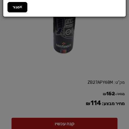
סגור
מק"ט :
ZB27APY68M
152
מחיר:
₪
114
מחיר מבצע:
₪